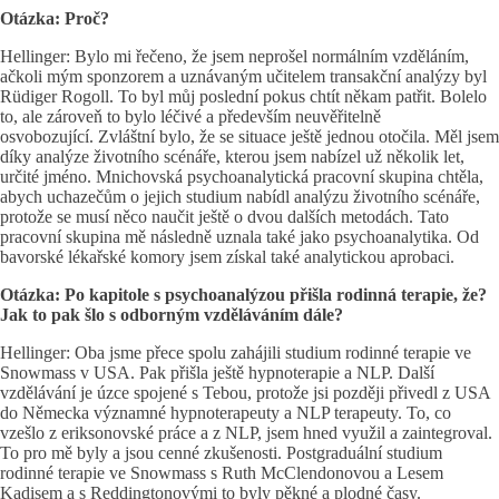
Otázka: Proč?
Hellinger: Bylo mi řečeno, že jsem neprošel normálním vzděláním,
ačkoli mým sponzorem a uznávaným učitelem transakční analýzy byl
Rüdiger Rogoll. To byl můj poslední pokus chtít někam patřit. Bolelo
to, ale zároveň to bylo léčivé a především neuvěřitelně
osvobozující. Zvláštní bylo, že se situace ještě jednou otočila. Měl jsem
díky analýze životního scénáře, kterou jsem nabízel už několik let,
určité jméno. Mnichovská psychoanalytická pracovní skupina chtěla,
abych uchazečům o jejich studium nabídl analýzu životního scénáře,
protože se musí něco naučit ještě o dvou dalších metodách. Tato
pracovní skupina mě následně uznala také jako psychoanalytika. Od
bavorské lékařské komory jsem získal také analytickou aprobaci.
Otázka: Po kapitole s psychoanalýzou přišla rodinná terapie, že?
Jak to pak šlo s odborným vzděláváním dále?
Hellinger: Oba jsme přece spolu zahájili studium rodinné terapie ve
Snowmass v USA. Pak přišla ještě hypnoterapie a NLP. Další
vzdělávání je úzce spojené s Tebou, protože jsi později přivedl z USA
do Německa významné hypnoterapeuty a NLP terapeuty. To, co
vzešlo z eriksonovské práce a z NLP, jsem hned využil a zaintegroval.
To pro mě byly a jsou cenné zkušenosti. Postgraduální studium
rodinné terapie ve Snowmass s Ruth McClendonovou a Lesem
Kadisem a s Reddingtonovými to byly pěkné a plodné časy.