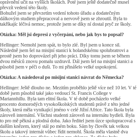
oprávnění učit na vyšších školách. Poté jsem ještě dodatečně musel
převzít vedení této školy.
Bohužel jsem se převzetím vedení tohoto úřadu a dodatečným
dálkovým studiem přepracoval a nervově jsem se zhroutil. Byla to
takříkajíc léčivá nemoc, protože jsem se díky ní dostal pryč ze školy.
Otázka: Měl jsi depresi z vyčerpání, nebo jak bys to popsal?
Hellinger: Nemohl jsem spát, to bylo zlé. Byl jsem u konce sil.
Následně jsem šel na misijní stanici k holandskému spolubratrovi a
prostě jsem ho doprovázel při jeho práci. Díky tomu jsem se během
dvou měsíců znovu pomalu uzdravil. Dál jsem šel na misijní stanici a
působil jsem v péči o duši. To mi přinášelo velké uspokojení.
Otázka: A následoval po misijní stanici návrat do Německa?
Hellinger: Ještě dlouho ne. Mezitím proběhlo ještě více než 10 let. V té
době jsem působil také jako vedoucí St. Francis College v
Mariannhillu. Byla tam elitní škola. V té době pocházelo velké
procento domorodých vysokoškolských studentů právě z této jedné
školy, která měla vynikající jméno v celé Jižní Africe. Tato škola byla
zároveň internátní. Všichni studenti zároveň na internátu bydleli. Byla
to pro mě pěkná a plodná doba. Jako ředitel jsem úzce spolupracoval s
dalším knězem, který stál po mém boku. Sám by člověk tak velkou
školu a takový internát vůbec řídit nemohl. Škola měla vlastně dva