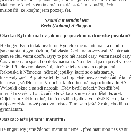
Mainem, v katolickém internátu mariánských misionářů, těch
misionářů, ke kterým jsem později šel.
Školní a internátní léta
Berta (Antona) Hellingera
Otázka: Byl internát už jakousi přípravkou na kněžské povolání?
Hellinger: Bylo to tak myšleno. Bydleli jsme na internátu a chodili
jsme na státní gymnázium, řád vlastní školu neprovozoval. V internátu
jsem se cítil velmi dobře. Byly to pro mě hezké časy, velmi hezké časy.
Čas v internátu spadal do doby nacismu. Na internát jsem přišel v roce
1936. Při lidovém hlasování, které se tehdy konalo o připojení
Rakouska k Německu, některé jeptišky, které se o nás staraly,
hlasovaly „ne“. A protože tehdy pochopitelně neexistovalo žádné tajné
hlasování, vědělo se to. V noci pak před internát napochodovalo SA.
Vytloukli okna a na zdi napsali: „Tady bydlí zrádci.“ Později byl
internát uzavřen. To už začínala válka a z internátu udělali lazaret.
Odjel jsem zpět k rodině, která mezitím bydlela ve městě Kassel, kde
můj otec získal nové pracovní místo. Tam jsem ještě 2 roky chodil na
gymnázium.
Otázka: Složil jsi tam i maturitu?
Hellinger: My jsme žádnou maturitu neměli, před maturitou nás stáhli.