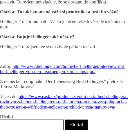
postavit. To ovšem nevylučuje, že se dostanu do konfliktu.
Otázka: To také znamená vážit si protivníka a brát ho vážně.
Hellinger: To k tomu patří. Válka je otcem všech věcí. Je také otcem
míru.
Otázka: Bojuje Hellinger také někdy?
Hellinger: To už jsem ve svém životě párkrát ukázal.
Zdroj:
http://www2.hellinger.com/home/bert-hellinger/interview-mit-
bert-hellinger-von-den-urspruengen-zum-status-quo/
Z německého originálu „Der Lebensweg Bert Hellingers“ přeložila
Tereza Markovová
Více zde:
https://www.cask.cz/products/zivotni-cesta-berta-hellingera-
rozhovor-s-bertem-hellingerem-od-heinricha-breuera-ve-spolupraci-s-
theo-roosem-a-wilfriedem-nellesem-preklad-tereza-markovova/
Hledat