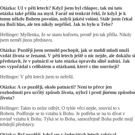
Otázka: Už v pěti letech? Když jsem byl chlapec, tak mi tato
otázka také přišla na mysl. Farář mi tenkrát řekl, že když je k
tomu někdo Bohem povolán, uslyší jakési volání. Stále jsem čekal
na Boží hlas, ale ten nikdy nepřišel. Jak to bylo u Tebe?
Hellinger: Myšlenka, že se stanu knězem, prostě jen tak přišla. Nikdy
jsem neměl jinou představu.
Otázka: Později jsem nemohl pochopit, jak se mohli mladí muži
vzdát života se ženami. V pěti letech ještě o nic nejde, ale dokážu si
představit, že v patnácti se tato otázka opravdu silně nabízí. Jak
ses vypořádal s celibátem a otázkami, které s tím souvisejí?
Hellinger: V pěti letech jsem to neřešil.
Otázka: A co později, okolo patnácti? Není to přece jen
rozhodnutí pro určitý způsob života, nýbrž i proti jinému způsobu
života?
Hellinger: Takto to nelze odbýt. O tyhle věci nejde, souvisí to s
Bohem. Podřizuje se to vztahu k Bohu. Je potřeba se na to dívat v
rovině vztahu k Bohu. Týká se to Boha, samozřejmě Boha podle mojí
tehdejší představy.
Otázka: Byl později, když ses v šedesátých letech zabýval