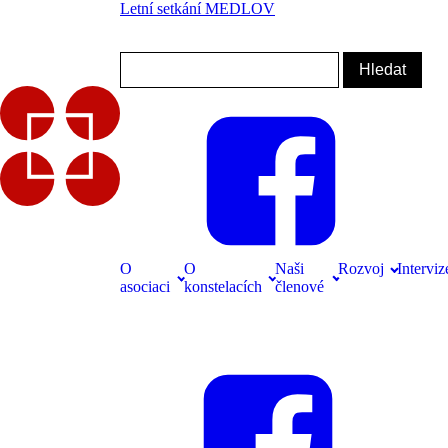
Letní setkání MEDLOV
Přihlásit se
info@cask.cz
O
O
Naši
Rozvoj
Interviz
asociaci
konstelacích
členové
Pro členy
Přihlásit se