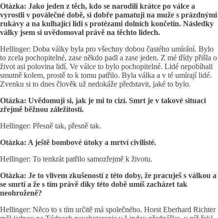
Otázka: Jako jeden z těch, kdo se narodili krátce po válce a
vyrostli v poválečné době, si dobře pamatuji na muže s prázdnými
rukávy a na kulhající lidi s protézami dolních končetin. Následky
války jsem si uvědomoval právě na těchto lidech.
Hellinger: Doba války byla pro všechny dobou častého umírání. Bylo
to zcela pochopitelné, zase někdo padl a zase jeden. Z mé třídy přišla o
život asi polovina lidí. Ve válce to bylo pochopitelné. Lidé nepobíhali
smutně kolem, prostě to k tomu patřilo. Byla válka a v té umírají lidé.
Zvenku si to dnes člověk už nedokáže představit, jaké to bylo.
Otázka: Uvědomuji si, jak je mi to cizí. Smrt je v takové situaci
zřejmě běžnou záležitostí.
Hellinger: Přesně tak, přesně tak.
Otázka: A ještě bombové útoky a mrtví civilisté.
Hellinger: To tenkrát patřilo samozřejmě k životu.
Otázka: Je to vlivem zkušeností z této doby, že pracuješ s válkou a
se smrtí a že s tím právě díky této době umíš zacházet tak
neohroženě?
Hellinger: Něco to s tím určitě má společného. Horst Eberhard Richter