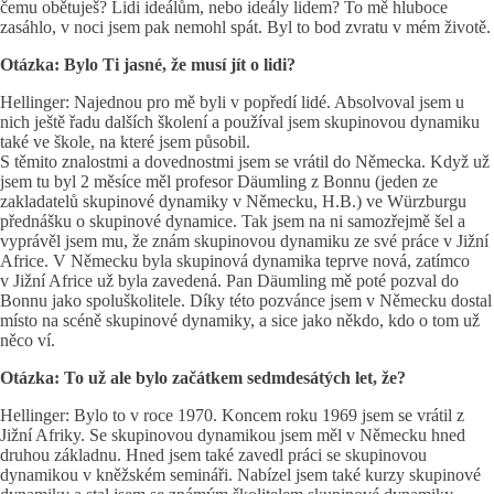
čemu obětuješ? Lidi ideálům, nebo ideály lidem? To mě hluboce
zasáhlo, v noci jsem pak nemohl spát. Byl to bod zvratu v mém životě.
Otázka: Bylo Ti jasné, že musí jít o lidi?
Hellinger: Najednou pro mě byli v popředí lidé. Absolvoval jsem u
nich ještě řadu dalších školení a používal jsem skupinovou dynamiku
také ve škole, na které jsem působil.
S těmito znalostmi a dovednostmi jsem se vrátil do Německa. Když už
jsem tu byl 2 měsíce měl profesor Däumling z Bonnu (jeden ze
zakladatelů skupinové dynamiky v Německu, H.B.) ve Würzburgu
přednášku o skupinové dynamice. Tak jsem na ni samozřejmě šel a
vyprávěl jsem mu, že znám skupinovou dynamiku ze své práce v Jižní
Africe. V Německu byla skupinová dynamika teprve nová, zatímco
v Jižní Africe už byla zavedená. Pan Däumling mě poté pozval do
Bonnu jako spoluškolitele. Díky této pozvánce jsem v Německu dostal
místo na scéně skupinové dynamiky, a sice jako někdo, kdo o tom už
něco ví.
Otázka: To už ale bylo začátkem sedmdesátých let, že?
Hellinger: Bylo to v roce 1970. Koncem roku 1969 jsem se vrátil z
Jižní Afriky. Se skupinovou dynamikou jsem měl v Německu hned
druhou základnu. Hned jsem také zavedl práci se skupinovou
dynamikou v kněžském semináři. Nabízel jsem také kurzy skupinové