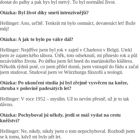
dostat do palby a pak bys byl mrtvý. To byl normální život.
Otázka: Byl život díky smrti intenzivnější?
Hellinger: Ano, určitě. Tenkrát mi bylo osmnáct, devatenáct let! Bože
můj!
Otázka: A jak to bylo po válce dál?
Hellinger: Nejdříve jsem byl rok v zajetí v Charleroi v Belgii. Utekl
jsem ze zajateckého tábora. Útěk, toto odseknutí, mi přineslo rok a půl
nezávislého života. Po útěku jsem šel hned do mariánského kláštera.
Několik týdnů poté, co jsem přišel domů, jsem vstoupil do řádu a začal
jsem studovat. Studoval jsem ve Würzburgu filozofii a teologii.
Otázka: Po ukončení studia jsi byl zřejmě vysvěcen na kněze,
zhruba v polovině padesátých let?
Hellinger: V roce 1952 – myslím. Už to nevím přesně, už je to tak
dávno.
Otázka: Pochyboval jsi někdy, jestli se máš vydat na cestu
kněžství?
Hellinger: Ne, nikdy, nikdy jsem o tom nepochyboval. Rozhodl jsem
se k tomu, když mi bylo pět let.