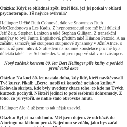
Otázka: Když se ohlédneš zpět, kteří lidé, jež jsi potkal v oblasti
psychoterapie, Tě nejvíce ovlivnili?
Hellinger: Určitě Ruth Cohnová, dále ve Snowmass Ruth
McClendonová a Les Kadis. Z hypnoterapeutů pro mě byli důležití
Jeff Zeig, Stephen Lankton a také Stephan Gilligan. Z transakční
analýzy to byli Fanita Englishová, předtím také Hilarion Petzold. A na
začátku samozřejmě stoupenci skupinové dynamiky v Jižní Africe, o
nichž už jsem mluvil. S ohledem na rodinné konstelace pro mě byla
důležitá také Thea Schönfelder. U ní jsem poprvé stál v roli zástupce.
Nový začátek koncem 80. let: Bert Hellinger píše knihy a pořádá
první velké akce
Otázka: Na koci 80. let nastala doba, kdy lidé, kteří navštěvovali
Tvé kurzy, říkali: „Berte, napiš už konečně nejakou knihu.“
Kolovala skripta, kde byly uvedeny citace toho, co kdo na Tvých
kurzech pochytil. Někteří jedinci to poté sesbírali dohromady. Z
toho, co jsi vytořil, se náhle stalo obrovské hnutí.
Hellinger: Ale já už jsem to tak nějak uzavřel.
Otázka: Byl jsi na odchodu. Měl jsem dojem, že odcházíš do
Ainringu na klidnou penzi. Najednou se zdálo, jako bys začal