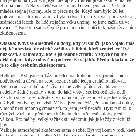
měl jednou na Týdnech psychoterapie v Lindau přednášku, v níž řekl
zhruba toto: „Někdy očekáváme – mluvil o své generaci - že bude
mládež stejná jako my. Ale to přece nejde. Když nám bylo 20 let,
polovina našich kamarádů už byla mrtvá. To, co zažívají jiní v šedesáti,
sedmdesáti letech, že lidé stejného věku umírají, to jsme zažili už ve
dvaceti.“ Jsme tím samozřejmě poznamenáni. Patří to k našim životním
zkušenostem.
Otázka: Když se ohlédneš do doby, kdy jsi sloužil jako voják, máš
nějaké obzvlášť drastické zážitky? S lidmi, kteří zemřeli ve Tvé
blízkosti, s kamarády, které jsi osobně ztratil? Vždycky na mě
dělá dojem, když mluvíš o společenství vojáků. Předpokládám, že
je to díky osobním zkušenostem.
Hellinger: Byli jsme odkázáni jeden na druhého a vzájemně jsme se
potřebovali a dávali na sebe pozor. A také jeden druhého milovali.
Jeden ručil za druhého. Zažívali jsme velká přátelství a hlavně se
nedělaly žádné rozdíly v tom, do jaké vrstvy společnosti kdo patří.
Všichni si byli rovni. Ještě si vzpomínám, že jsem byl v jedné rotě, v
níž byli jen dva gymnazisti. Vůbec jsem nevěděl, že jsou tam skupiny,
v nichž není mnoho gymnazistů, to jsem ještě nezažil. Bylo tam tolik
různých zážitků a předchozích životních zkušeností z doby před
válkou. Pro mě byl velký zážitek si uvědomit, jak je každý z těch lidí
jiný.
Válka je samozřejmě zkušenost sama o sobě. Být vojákem v rotě, které
tenkrát už nebyly tak velké. Skládaly se z šedesáti až sedmdesáti