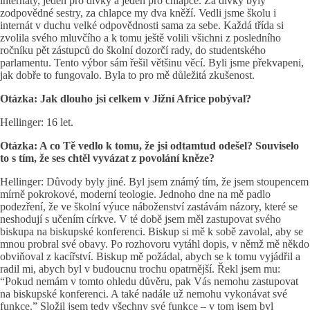
internáty, jeden pro dívky a jeden pro chlapce. Za dívky byly
zodpovědné sestry, za chlapce my dva kněží. Vedli jsme školu i
internát v duchu velké odpovědnosti sama za sebe. Každá třída si
zvolila svého mluvčího a k tomu ještě volili všichni z posledního
ročníku pět zástupců do školní dozorčí rady, do studentského
parlamentu. Tento výbor sám řešil většinu věcí. Byli jsme překvapeni,
jak dobře to fungovalo. Byla to pro mě důležitá zkušenost.
Otázka: Jak dlouho jsi celkem v Jižní Africe pobýval?
Hellinger: 16 let.
Otázka: A co Tě vedlo k tomu, že jsi odtamtud odešel? Souviselo
to s tím, že ses chtěl vyvázat z povolání kněze?
Hellinger: Důvody byly jiné. Byl jsem známý tím, že jsem stoupencem
mírně pokrokové, moderní teologie. Jednoho dne na mě padlo
podezření, že ve školní výuce náboženství zastávám názory, které se
neshodují s učením církve. V té době jsem měl zastupovat svého
biskupa na biskupské konferenci. Biskup si mě k sobě zavolal, aby se
mnou probral své obavy. Po rozhovoru vytáhl dopis, v němž mě někdo
obviňoval z kacířství. Biskup mě požádal, abych se k tomu vyjádřil a
radil mi, abych byl v budoucnu trochu opatrnější. Řekl jsem mu:
“Pokud nemám v tomto ohledu důvěru, pak Vás nemohu zastupovat
na biskupské konferenci. A také nadále už nemohu vykonávat své
funkce.” Složil jsem tedy všechny své funkce – v tom jsem byl