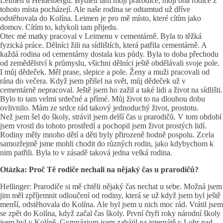
Leimen u Heidelbergu. Bydleli tam moji prarodiče, moji oba rodiče z
tohoto místa pocházejí. Ale naše rodina se odtamtud už dříve
odstěhovala do Kolína. Leimen je pro mě místo, které cítím jako
domov. Cítím to, kdykoli tam přijedu.
Otec mé matky pracoval v Leimenu v cementárně. Byla to těžká
fyzická práce. Dělníci žili na sídlištích, která patřila cementárně. A
každá rodina od cementárny dostala kus půdy. Byla to doba přechodu
od zemědělství k průmyslu, všichni dělníci ještě obdělávali svoje pole.
I můj dědeček. Měl prase, slepice a pole. Ženy a muži pracovali od
rána do večera. Když jsem přišel na svět, můj dědeček už v
cementárně nepracoval. Ještě jsem ho zažil a také lidi a život na sídlišti.
Bylo to tam velmi srdečné a přímé. Můj život to na dlouhou dobu
ovlivnilo. Mám ze srdce rád takový jednoduchý život, prostotu.
Než jsem šel do školy, strávil jsem delší čas u prarodičů. V tom období
jsem vrostl do tohoto prostředí a pochopil jsem život prostých lidí.
Rodiny měly mnoho dětí a děti byly přirozeně hodně pospolu. Zcela
samozřejmě jsme mohli chodit do různých rodin, jako kdybychom k
nim patřili. Byla to v zásadě taková jedna velká rodina.
Otázka: Proč Tě rodiče nechali na nějaký čas u prarodičů?
Hellinger: Prarodiče si mě chtěli nějaký čas nechat u sebe. Možná jsem
jim měl zpříjemnit odloučení od rodiny, která se už když jsem byl ještě
menší, odstěhovala do Kolína. Ale byl jsem u nich moc rád. Vrátil jsem
se zpět do Kolína, když začal čas školy. První čtyři roky národní školy
jsem byl v Kolíně. Gymnázium jsem zahájil na internátě v Lohr nad