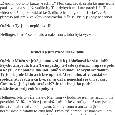
„Zapojím do toho kurzu všechny.“ Než kurz začal, přišla ke mně jedna
paní a zeptala se: „Nevadilo by Ti, kdybych ten kurz natočila?“ Toto
video sloužilo jako základ ke 3. dílu „Ordnungen der Liebe“, což
přineslo průlom k velkým konstelacím. Vše se událo jakoby náhodou.
Otázka: Ty jsi to neplánoval?
Hellinger: Prostě se to stalo a najednou z toho byla výzva.
Kritici a jejich vazba na skupinu
Otázka: Můžu se ještě jednou vrátit k příslušnosti ke skupině?
Psychoterapeuti, kteří Tě napadají, zvláště systemici, hájí své pole,
a když Tě napadají, tak jsou plně v souladu se svým svědomím.
Ty jsi ale pole řádu a církve opustil. Místo toho, abys zůstal ve
společenství řádu a církve, šel jsi dál a nenechal ses tím svázat.
Čím to, že jsi byl tak nezávislý? Je to něco jako potřeba
následovat svůj vnitřní pohyb?
Hellinger: Má to více vrstev. Měl jsem výhodu, že jsem se naučil i jiná
povolání. V Jižní Africe jsem složil učitelské zkoušky a už tam jsem
tím získal alternativu. Cítil jsem, že díky tomu mám zcela jinou
nezávislost, a ostatní to cítili také. Proto mě nemohli zastrašovat. Tato