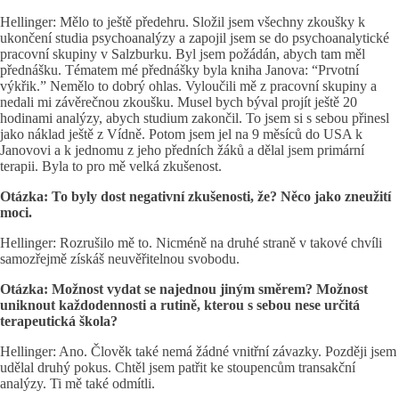
Hellinger: Mělo to ještě předehru. Složil jsem všechny zkoušky k
ukončení studia psychoanalýzy a zapojil jsem se do psychoanalytické
pracovní skupiny v Salzburku. Byl jsem požádán, abych tam měl
přednášku. Tématem mé přednášky byla kniha Janova: “Prvotní
výkřik.” Nemělo to dobrý ohlas. Vyloučili mě z pracovní skupiny a
nedali mi závěrečnou zkoušku. Musel bych býval projít ještě 20
hodinami analýzy, abych studium zakončil. To jsem si s sebou přinesl
jako náklad ještě z Vídně. Potom jsem jel na 9 měsíců do USA k
Janovovi a k jednomu z jeho předních žáků a dělal jsem primární
terapii. Byla to pro mě velká zkušenost.
Otázka: To byly dost negativní zkušenosti, že? Něco jako zneužití
moci.
Hellinger: Rozrušilo mě to. Nicméně na druhé straně v takové chvíli
samozřejmě získáš neuvěřitelnou svobodu.
Otázka: Možnost vydat se najednou jiným směrem? Možnost
uniknout každodennosti a rutině, kterou s sebou nese určitá
terapeutická škola?
Hellinger: Ano. Člověk také nemá žádné vnitřní závazky. Později jsem
udělal druhý pokus. Chtěl jsem patřit ke stoupencům transakční
analýzy. Ti mě také odmítli.