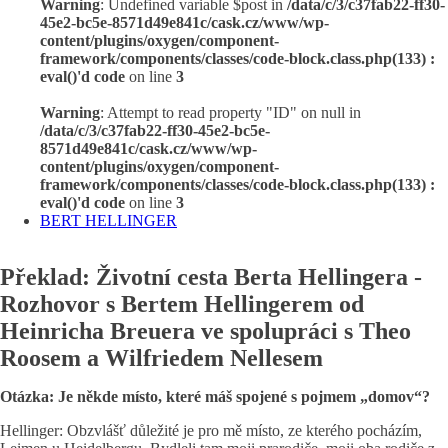
Warning
: Undefined variable $post in
/data/c/3/c37fab22-ff30-
45e2-bc5e-8571d49e841c/cask.cz/www/wp-
content/plugins/oxygen/component-
framework/components/classes/code-block.class.php(133) :
eval()'d code
on line
3
Warning
: Attempt to read property "ID" on null in
/data/c/3/c37fab22-ff30-45e2-bc5e-
8571d49e841c/cask.cz/www/wp-
content/plugins/oxygen/component-
framework/components/classes/code-block.class.php(133) :
eval()'d code
on line
3
BERT HELLINGER
Překlad: Životní cesta Berta Hellingera -
Rozhovor s Bertem Hellingerem od
Heinricha Breuera ve spolupráci s Theo
Roosem a Wilfriedem Nellesem
Otázka: Je někde místo, které máš spojené s pojmem „domov“?
Hellinger: Obzvlášť důležité je pro mě místo, ze kterého pocházím,