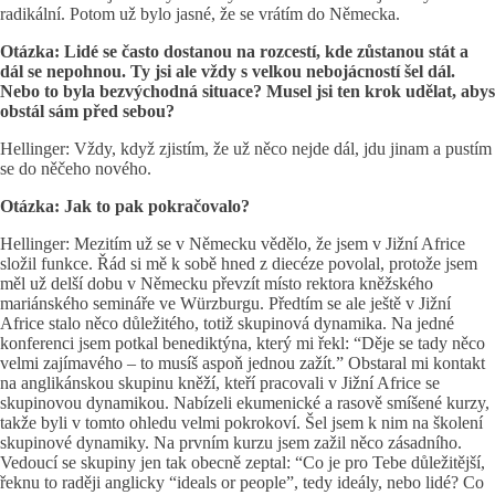
radikální. Potom už bylo jasné, že se vrátím do Německa.
Otázka: Lidé se často dostanou na rozcestí, kde zůstanou stát a
dál se nepohnou. Ty jsi ale vždy s velkou nebojácností šel dál.
Nebo to byla bezvýchodná situace? Musel jsi ten krok udělat, abys
obstál sám před sebou?
Hellinger: Vždy, když zjistím, že už něco nejde dál, jdu jinam a pustím
se do něčeho nového.
Otázka: Jak to pak pokračovalo?
Hellinger: Mezitím už se v Německu vědělo, že jsem v Jižní Africe
složil funkce. Řád si mě k sobě hned z diecéze povolal, protože jsem
měl už delší dobu v Německu převzít místo rektora kněžského
mariánského semináře ve Würzburgu. Předtím se ale ještě v Jižní
Africe stalo něco důležitého, totiž skupinová dynamika. Na jedné
konferenci jsem potkal benediktýna, který mi řekl: “Děje se tady něco
velmi zajímavého – to musíš aspoň jednou zažít.” Obstaral mi kontakt
na anglikánskou skupinu kněží, kteří pracovali v Jižní Africe se
skupinovou dynamikou. Nabízeli ekumenické a rasově smíšené kurzy,
takže byli v tomto ohledu velmi pokrokoví. Šel jsem k nim na školení
skupinové dynamiky. Na prvním kurzu jsem zažil něco zásadního.
Vedoucí se skupiny jen tak obecně zeptal: “Co je pro Tebe důležitější,
řeknu to raději anglicky “ideals or people”, tedy ideály, nebo lidé? Co