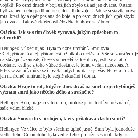
vojáků. Po osmi dnech v boji už jich zbylo už asi jen dvacet. Ostatní
byli zranění nebo padli nebo se dostali do zajetí. Pak se sestavila nová
rota, která byla opět poslána do boje, a po osmi dnech jich opět zbylo
jen dvacet. Takové zkušenosti člověka hluboce zasáhnou.
Otázka: Jak se s tím člověk vyrovná, jakým způsobem to
odtruchlí?
Hellinger: Vůbec nijak. Byla to doba umírání. Smrt byla
všudypřítomná a její přítomnost už nikoho neděsila. Vše se soustřeďuje
na stávající okamžik, člověk si nedělá žádné iluze, jestli se z toho
dostane, jestli se z toho vůbec dostane, je tomu vydán napospas. A
když se zadaří, může se člověk nadýchnout. To je vše. Nebylo to tak
jen na frontě, umírání bylo stejně aktuální i doma.
Otázka: Hraje to roli, když se dnes díváš na smrt a zpochybňuješ
význam smrti jako něčeho zlého a strašného?
Hellinger: Ano, hraje to v tom roli, protože je mi to důvěrně známé,
stále velmi blízké.
Otázka: Souvisí to s postojem, který přitakává vlastní smrti?
Hellinger: Ve válce to bylo všechno úplně jasné. Smrt byla jednoduše
vedle Tebe. Celou dobu byla vedle Tebe, protože ses mohl kdykoli