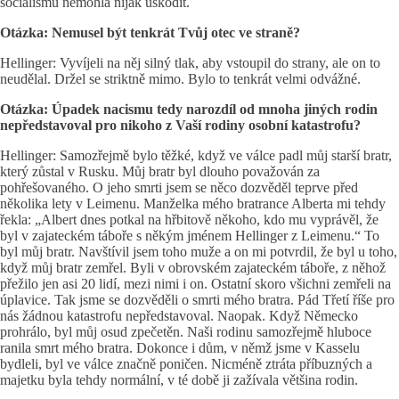
socialismu nemohla nijak uškodit.
Otázka: Nemusel být tenkrát Tvůj otec ve straně?
Hellinger: Vyvíjeli na něj silný tlak, aby vstoupil do strany, ale on to
neudělal. Držel se striktně mimo. Bylo to tenkrát velmi odvážné.
Otázka: Úpadek nacismu tedy narozdíl od mnoha jiných rodin
nepředstavoval pro nikoho z Vaší rodiny osobní katastrofu?
Hellinger: Samozřejmě bylo těžké, když ve válce padl můj starší bratr,
který zůstal v Rusku. Můj bratr byl dlouho považován za
pohřešovaného. O jeho smrti jsem se něco dozvěděl teprve před
několika lety v Leimenu. Manželka mého bratrance Alberta mi tehdy
řekla: „Albert dnes potkal na hřbitově někoho, kdo mu vyprávěl, že
byl v zajateckém táboře s někým jménem Hellinger z Leimenu.“ To
byl můj bratr. Navštívil jsem toho muže a on mi potvrdil, že byl u toho,
když můj bratr zemřel. Byli v obrovském zajateckém táboře, z něhož
přežilo jen asi 20 lidí, mezi nimi i on. Ostatní skoro všichni zemřeli na
úplavice. Tak jsme se dozvěděli o smrti mého bratra. Pád Třetí říše pro
nás žádnou katastrofu nepředstavoval. Naopak. Když Německo
prohrálo, byl můj osud zpečetěn. Naši rodinu samozřejmě hluboce
ranila smrt mého bratra. Dokonce i dům, v němž jsme v Kasselu
bydleli, byl ve válce značně poničen. Nicméně ztráta příbuzných a
majetku byla tehdy normální, v té době ji zažívala většina rodin.