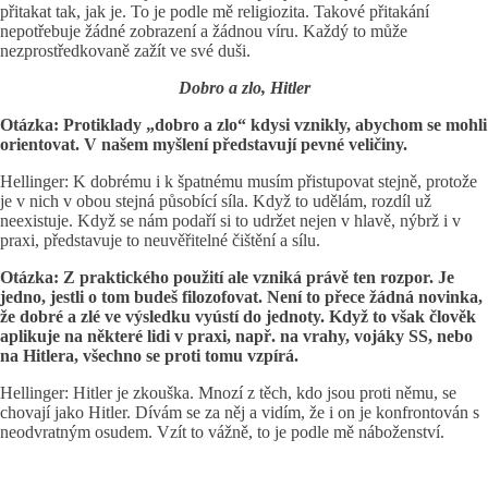
přitakat tak, jak je. To je podle mě religiozita. Takové přitakání
nepotřebuje žádné zobrazení a žádnou víru. Každý to může
nezprostředkovaně zažít ve své duši.
Dobro a zlo, Hitler
Otázka: Protiklady „dobro a zlo“ kdysi vznikly, abychom se mohli
orientovat. V našem myšlení představují pevné veličiny.
Hellinger: K dobrému i k špatnému musím přistupovat stejně, protože
je v nich v obou stejná působící síla. Když to udělám, rozdíl už
neexistuje. Když se nám podaří si to udržet nejen v hlavě, nýbrž i v
praxi, představuje to neuvěřitelné čištění a sílu.
Otázka: Z praktického použití ale vzniká právě ten rozpor. Je
jedno, jestli o tom budeš filozofovat. Není to přece žádná novinka,
že dobré a zlé ve výsledku vyústí do jednoty. Když to však člověk
aplikuje na některé lidi v praxi, např. na vrahy, vojáky SS, nebo
na Hitlera, všechno se proti tomu vzpírá.
Hellinger: Hitler je zkouška. Mnozí z těch, kdo jsou proti němu, se
chovají jako Hitler. Dívám se za něj a vidím, že i on je konfrontován s
neodvratným osudem. Vzít to vážně, to je podle mě náboženství.