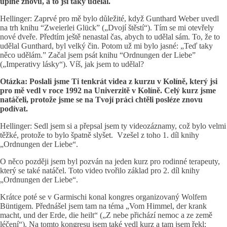
úplně znovu, a to jsi taky udělal.
Hellinger: Zaprvé pro mě bylo důležité, když Gunthard Weber uvedl
na trh knihu “Zweierlei Glück” („Dvojí štěstí“). Tím se mi otevřely
nové dveře. Předtím ještě nenastal čas, abych to udělal sám. To, že to
udělal Gunthard, byl velký čin. Potom už mi bylo jasné: „Teď taky
něco udělám.” Začal jsem psát knihu “Ordnungen der Liebe”
(„Imperativy lásky“). Víš, jak jsem to udělal?
Otázka: Poslali jsme Ti tenkrát videa z kurzu v Kolíně, který jsi
pro mě vedl v roce 1992 na Univerzitě v Kolíně. Celý kurz jsme
natáčeli, protože jsme se na Tvojí práci chtěli posléze znovu
podívat.
Hellinger: Sedl jsem si a přepsal jsem ty videozáznamy, což bylo velmi
těžké, protože to bylo špatně slyšet. Vzešel z toho 1. díl knihy
„Ordnungen der Liebe“.
O něco později jsem byl pozván na jeden kurz pro rodinné terapeuty,
který se také natáčel. Toto video tvořilo základ pro 2. díl knihy
„Ordnungen der Liebe“.
Krátce poté se v Garmischi konal kongres organizovaný Wolfem
Büntigem. Přednášel jsem tam na téma „Vom Himmel, der krank
macht, und der Erde, die heilt“ („Z nebe přichází nemoc a ze země
léčení“). Na tomto kongresu jsem také vedl kurz a tam jsem řekl: