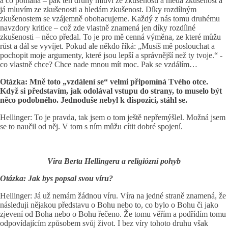
a co pomáhá – pak ten druhý mluví ze zkušenosti a hledá zkušenost a
já mluvím ze zkušenosti a hledám zkušenost. Díky rozdílným
zkušenostem se vzájemně obohacujeme. Každý z nás tomu druhému
navzdory kritice – což zde vlastně znamená jen díky rozdílné
zkušenosti – něco předal. To je pro mě cenná výměna, ze které můžu
růst a dál se vyvíjet. Pokud ale někdo říká: „Musíš mě poslouchat a
pochopit moje argumenty, které jsou lepší a správnější než ty tvoje.“ -
co vlastně chce? Chce nade mnou mít moc. Pak se vzdálím…
Otázka: Mně toto „vzdálení se“ velmi připomíná Tvého otce.
Když si představím, jak odolával vstupu do strany, to muselo být
něco podobného. Jednoduše nebyl k dispozici, stáhl se.
Hellinger: To je pravda, tak jsem o tom ještě nepřemýšlel. Možná jsem
se to naučil od něj. V tom s ním můžu cítit dobré spojení.
Víra Berta Hellingera a religiózní pohyb
Otázka: Jak bys popsal svou víru?
Hellinger: Já už nemám žádnou víru. Víra na jedné straně znamená, že
následuji nějakou představu o Bohu nebo to, co bylo o Bohu či jako
zjevení od Boha nebo o Bohu řečeno. Že tomu věřím a podřídím tomu
odpovídajícím způsobem svůj život. I bez víry tohoto druhu však