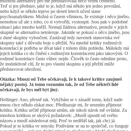
možnost alternativy pro mě představovala něco velmi cenného.
Teď si jen představ, jaké to je, když má někdo jen jedno povolání,
nebo když se někdo teprve po deseti letech učení stane
psychoanalytikem. Možná si časem všimnou, že existuje i něco jiného,
nemohou už ale z toho, co si vytvořili, vystoupit. Jsou pak v podobné
situaci jako mnoho kněží. Nemají žádnou alternativu, protože v jejich
skupině se alternativa netoleruje. Jakmile se pokusí o něco jiného, jsou
z dané skupiny vyloučeni. Zastávají tedy navenek stanoviska své
skupiny také z důvodu boje o přežití. Na mnohé kritiky rodinných
konstelací je potřeba se dívat také z tohoto úhlu pohledu. Málokdy má
jejich kritika co do činění s rodinnými konstelacemi jako takovými. O
rodinné konstelace často vůbec nejde. Člověk to často odmítne proto,
že instinktivně cítí, že to pro vlastní skupinu a její přežití může
představovat ohrožení.
Otázka: Mnozí od Tebe očekávají, že k takové kritice zaujmeš
nějaký postoj. Já tomu rozumím tak, že od Tebe někteří lidé
očekávají, že bys měl být jiný.
Hellinger: Ano, přesně tak. Vyhýbám se v zásadě tomu, když nade
mnou chce někdo získat moc. Předhazuje mi, že neumím přijmout
kritiku. Kritiku určitě přijmout umím, ale nikoli nárok mě ovládat. Za
mnohou kritikou se ukrývá požadavek: „Musíš upustit od svého
názoru a musíš následovat můj. Proč to neděláš tak, jak chci já.
Pokud je to kritika ve smyslu: Podíváme se na to společně, co funguje