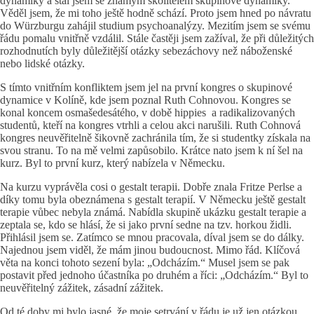
dynamiky a stal jsem se známým školitelem skupinové dynamiky.
Věděl jsem, že mi toho ještě hodně schází. Proto jsem hned po návratu
do Würzburgu zahájil studium psychoanalýzy. Mezitím jsem se svému
řádu pomalu vnitřně vzdálil. Stále častěji jsem zažíval, že při důležitých
rozhodnutích byly důležitější otázky sebezáchovy než náboženské
nebo lidské otázky.
S tímto vnitřním konfliktem jsem jel na první kongres o skupinové
dynamice v Kolíně, kde jsem poznal Ruth Cohnovou. Kongres se
konal koncem osmašedesátého, v době hippies a radikalizovaných
studentů, kteří na kongres vtrhli a celou akci narušili. Ruth Cohnová
kongres neuvěřitelně šikovně zachránila tím, že si studentky získala na
svou stranu. To na mě velmi zapůsobilo. Krátce nato jsem k ní šel na
kurz. Byl to první kurz, který nabízela v Německu.
Na kurzu vyprávěla cosi o gestalt terapii. Dobře znala Fritze Perlse a
díky tomu byla obeznámena s gestalt terapií. V Německu ještě gestalt
terapie vůbec nebyla známá. Nabídla skupině ukázku gestalt terapie a
zeptala se, kdo se hlásí, že si jako první sedne na tzv. horkou židli.
Přihlásil jsem se. Zatímco se mnou pracovala, díval jsem se do dálky.
Najednou jsem viděl, že mám jinou budoucnost. Mimo řád. Klíčová
věta na konci tohoto sezení byla: „Odcházím.“ Musel jsem se pak
postavit před jednoho účastníka po druhém a říci: „Odcházím.“ Byl to
neuvěřitelný zážitek, zásadní zážitek.
Od té doby mi bylo jasné, že moje setrvání v řádu je už jen otázkou