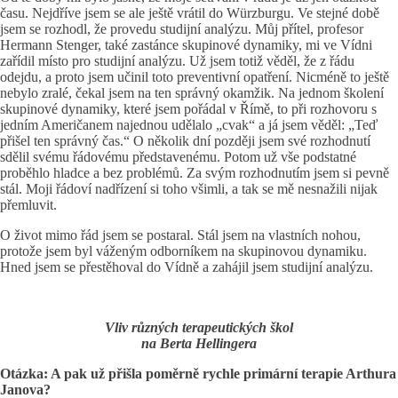
času. Nejdříve jsem se ale ještě vrátil do Würzburgu. Ve stejné době
jsem se rozhodl, že provedu studijní analýzu. Můj přítel, profesor
Hermann Stenger, také zastánce skupinové dynamiky, mi ve Vídni
zařídil místo pro studijní analýzu. Už jsem totiž věděl, že z řádu
odejdu, a proto jsem učinil toto preventivní opatření. Nicméně to ještě
nebylo zralé, čekal jsem na ten správný okamžik. Na jednom školení
skupinové dynamiky, které jsem pořádal v Římě, to při rozhovoru s
jedním Američanem najednou udělalo „cvak“ a já jsem věděl: „Teď
přišel ten správný čas.“ O několik dní později jsem své rozhodnutí
sdělil svému řádovému představenému. Potom už vše podstatné
proběhlo hladce a bez problémů. Za svým rozhodnutím jsem si pevně
stál. Moji řádoví nadřízení si toho všimli, a tak se mě nesnažili nijak
přemluvit.
O život mimo řád jsem se postaral. Stál jsem na vlastních nohou,
protože jsem byl váženým odborníkem na skupinovou dynamiku.
Hned jsem se přestěhoval do Vídně a zahájil jsem studijní analýzu.
Vliv různých terapeutických škol
na Berta Hellingera
Otázka: A pak už přišla poměrně rychle primární terapie Arthura
Janova?