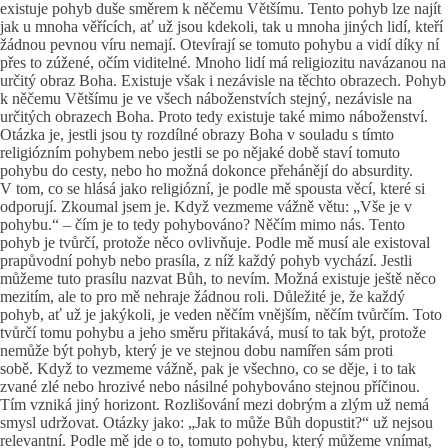
existuje pohyb duše směrem k něčemu Většímu. Tento pohyb lze najít
jak u mnoha věřících, ať už jsou kdekoli, tak u mnoha jiných lidí, kteří
žádnou pevnou víru nemají. Otevírají se tomuto pohybu a vidí díky ní
přes to zúžené, očím viditelné. Mnoho lidí má religiozitu navázanou na
určitý obraz Boha. Existuje však i nezávisle na těchto obrazech. Pohyb
k něčemu Většímu je ve všech náboženstvích stejný, nezávisle na
určitých obrazech Boha. Proto tedy existuje také mimo náboženství.
Otázka je, jestli jsou ty rozdílné obrazy Boha v souladu s tímto
religiózním pohybem nebo jestli se po nějaké době staví tomuto
pohybu do cesty, nebo ho možná dokonce přehánějí do absurdity.
V tom, co se hlásá jako religiózní, je podle mě spousta věcí, které si
odporují. Zkoumal jsem je. Když vezmeme vážně větu: „Vše je v
pohybu.“ – čím je to tedy pohybováno? Něčím mimo nás. Tento
pohyb je tvůrčí, protože něco ovlivňuje. Podle mě musí ale existoval
prapůvodní pohyb nebo prasíla, z níž každý pohyb vychází. Jestli
můžeme tuto prasílu nazvat Bůh, to nevím. Možná existuje ještě něco
mezitím, ale to pro mě nehraje žádnou roli. Důležité je, že každý
pohyb, ať už je jakýkoli, je veden něčím vnějším, něčím tvůrčím. Toto
tvůrčí tomu pohybu a jeho směru přitakává, musí to tak být, protože
nemůže být pohyb, který je ve stejnou dobu namířen sám proti
sobě. Když to vezmeme vážně, pak je všechno, co se děje, i to tak
zvané zlé nebo hrozivé nebo násilné pohybováno stejnou příčinou.
Tím vzniká jiný horizont. Rozlišování mezi dobrým a zlým už nemá
smysl udržovat. Otázky jako: „Jak to může Bůh dopustit?“ už nejsou
relevantní. Podle mě jde o to, tomuto pohybu, který můžeme vnímat,