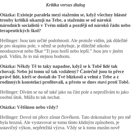
Kritika versus dialog
Otázka: Existuje paralela mezi stažením se, když všechny hlásné
trouby kritiků ukazují na Tebe, a stažením se od nároků
národních socialistů v Tvém mládí a později od nároků řádu nebo
terapeutických škol?
Hellinger: Jsou tam určité podobnosti. Ale protože vidím, jak důležité
je pro skupinu pole, v němž se pohybuje, je důležité nikoho
neodsuzovat nebo říkat “Ti jsou horší nebo lepší.” Jsou jen v jiném
poli. Vidím, že to má stejnou hodnotu.
Otázka: Někdy Tě to taky napadne, když se k Tobě lidé tak
chovají. Nebo jsi tomu už tak vzdálený? Částečně jsou to přece
právě lidé, kteří se dostali do Tvé blízkosti a velmi z Tebe a z
rodinných konstelací profitovali, a přesto se dnes staví proti Tobě.
Hellinger: Dívám se na ně také jako na část pole a neprožívám to jako
osobní útok. Můžu to tak nechat.
Otázka: Většinou nebo vždy?
Hellinger: Dovol mi přece zůstat člověkem. Tato dokonalost by pro mě
byla hrozná. Ale vystavovat se tomu tímto klidným způsobem, je
ustavičný výkon, nepřetržitá výzva. Vždy se k tomu musím nově