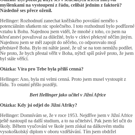
myšlenkami na vystoupení z řádu, celibát jedním z faktorů?
Následně ses přece oženil.
Hellinger: Rozhodnutí zanechat kněžského povolání nemělo s
potenciálním sňatkem nic společného. I toto rozhodnutí bylo podřízené
vztahu k Bohu. Najednou jsem viděl, že mnohé z toho, co jsem na
křesťanství považoval za důležité, bylo v církvi překryté něčím jiným.
Najednou jsem se měl zapojit do něčeho, co odporovalo mojí
představě Boha. Bylo mi náhle jasné, že už se na tom nemůžu podílet.
Ne proto, že bych přestal věřit v Boha, nýbrž spíš právě proto, že jsem
byl stále věřící.
Otázka: Víra pro Tebe byla příliš cenná?
Hellinger: Ano, byla mi velmi cenná. Proto jsem musel vystoupit z
řádu. To ostatní přišlo později.
Bert Hellinger jako učitel v Jižní Africe
Otázka: Kdy jsi odjel do Jižní Afriky?
Hellinger: Domnívám se, že v roce 1953. Nejdříve jsem v Jižní Africe
ještě nastoupil na další studium, a to na učitelství. Pak jsem šel učit do
školy. Během vyučování ve škole jsem získal na dálkovém studiu
vysokoškolský diplom v oboru vzdělávání. Tím jsem obdržel