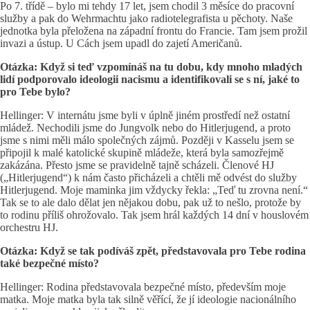
Po 7. třídě – bylo mi tehdy 17 let, jsem chodil 3 měsíce do pracovní
služby a pak do Wehrmachtu jako radiotelegrafista u pěchoty. Naše
jednotka byla přeložena na západní frontu do Francie. Tam jsem prožil
invazi a ústup. U Cách jsem upadl do zajetí Američanů.
Otázka: Když si teď vzpomínáš na tu dobu, kdy mnoho mladých
lidí podporovalo ideologii nacismu a identifikovali se s ní, jaké to
pro Tebe bylo?
Hellinger: V internátu jsme byli v úplně jiném prostředí než ostatní
mládež. Nechodili jsme do Jungvolk nebo do Hitlerjugend, a proto
jsme s nimi měli málo společných zájmů. Později v Kasselu jsem se
připojil k malé katolické skupině mládeže, která byla samozřejmě
zakázána. Přesto jsme se pravidelně tajně scházeli. Členové HJ
(„Hitlerjugend“) k nám často přicházeli a chtěli mě odvést do služby
Hitlerjugend. Moje maminka jim vždycky řekla: „Teď tu zrovna není.“
Tak se to ale dalo dělat jen nějakou dobu, pak už to nešlo, protože by
to rodinu příliš ohrožovalo. Tak jsem hrál každých 14 dní v houslovém
orchestru HJ.
Otázka: Když se tak podíváš zpět, představovala pro Tebe rodina
také bezpečné místo?
Hellinger: Rodina představovala bezpečné místo, především moje
matka. Moje matka byla tak silně věřící, že jí ideologie nacionálního