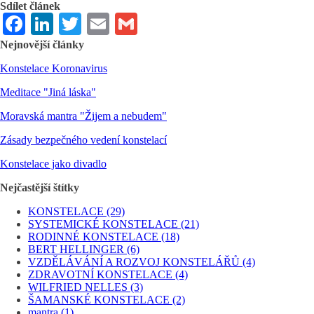
Sdílet článek
Facebook
LinkedIn
Twitter
Email
Gmail
Nejnovější články
Konstelace Koronavirus
Meditace "Jiná láska"
Moravská mantra "Žijem a nebudem"
Zásady bezpečného vedení konstelací
Konstelace jako divadlo
Nejčastější štítky
KONSTELACE
(29)
SYSTEMICKÉ KONSTELACE
(21)
RODINNÉ KONSTELACE
(18)
BERT HELLINGER
(6)
VZDĚLÁVÁNÍ A ROZVOJ KONSTELÁŘŮ
(4)
ZDRAVOTNÍ KONSTELACE
(4)
WILFRIED NELLES
(3)
ŠAMANSKÉ KONSTELACE
(2)
mantra
(1)