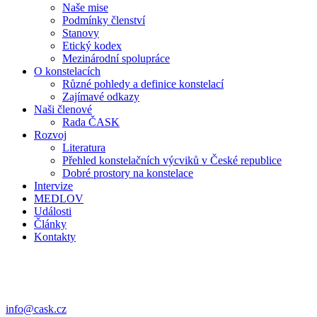
Naše mise
Podmínky členství
Stanovy
Etický kodex
Mezinárodní spolupráce
O konstelacích
Různé pohledy a definice konstelací
Zajímavé odkazy
Naši členové
Rada ČASK
Rozvoj
Literatura
Přehled konstelačních výcviků v České republice
Dobré prostory na konstelace
Intervize
MEDLOV
Události
Články
Kontakty
Pro členy
Přihlásit se
info@cask.cz