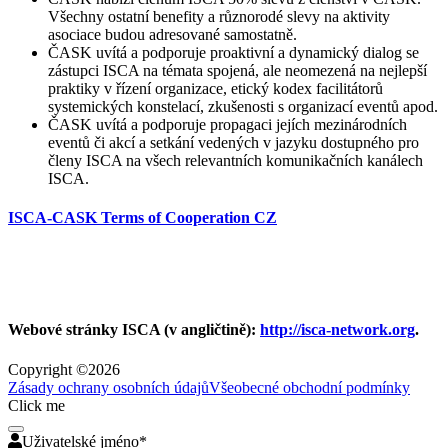
Všechny ostatní benefity a různorodé slevy na aktivity
asociace budou adresované samostatně.
ČASK uvítá a podporuje proaktivní a dynamický dialog se
zástupci ISCA na témata spojená, ale neomezená na nejlepší
praktiky v řízení organizace, etický kodex facilitátorů
systemických konstelací, zkušenosti s organizací eventů apod.
ČASK uvítá a podporuje propagaci jejích mezinárodních
eventů či akcí a setkání vedených v jazyku dostupného pro
členy ISCA na všech relevantních komunikačních kanálech
ISCA.
ISCA-CASK Terms of Cooperation CZ
Webové stránky ISCA (v angličtině):
http://isca-network.org
.
Copyright ©
2026
Zásady ochrany osobních údajů
Všeobecné obchodní podmínky
Click me
Uživatelské jméno
*