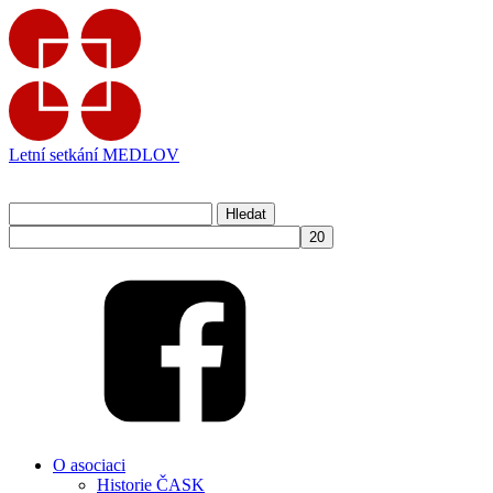
Letní setkání MEDLOV
Přihlásit se
Vyhledávání
info@cask.cz
O asociaci
Historie ČASK