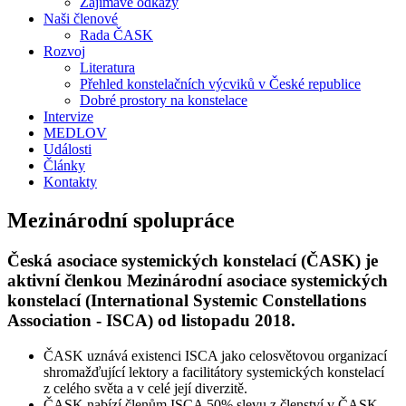
Zajímavé odkazy
Naši členové
Rada ČASK
Rozvoj
Literatura
Přehled konstelačních výcviků v České republice
Dobré prostory na konstelace
Intervize
MEDLOV
Události
Články
Kontakty
Mezinárodní spolupráce
Česká asociace systemických konstelací (ČASK) je
aktivní členkou Mezinárodní asociace systemických
konstelací (International Systemic Constellations
Association - ISCA) od listopadu 2018.
ČASK uznává existenci ISCA jako celosvětovou organizací
shromažďující lektory a facilitátory systemických konstelací
z celého světa a v celé její diverzitě.
ČASK nabízí členům ISCA 50% slevu z členství v ČASK.