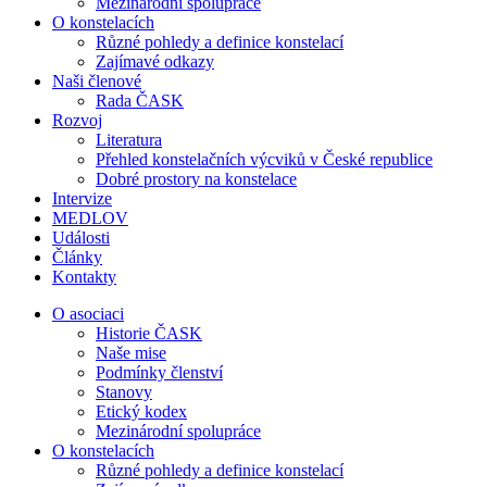
Mezinárodní spolupráce
O konstelacích
Různé pohledy a definice konstelací
Zajímavé odkazy
Naši členové
Rada ČASK
Rozvoj
Literatura
Přehled konstelačních výcviků v České republice
Dobré prostory na konstelace
Intervize
MEDLOV
Události
Články
Kontakty
O asociaci
Historie ČASK
Naše mise
Podmínky členství
Stanovy
Etický kodex
Mezinárodní spolupráce
O konstelacích
Různé pohledy a definice konstelací