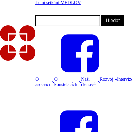
Letní setkání MEDLOV
Přihlásit se
info@cask.cz
O
O
Naši
Rozvoj
Interviz
asociaci
konstelacích
členové
Pro členy
Přihlásit se