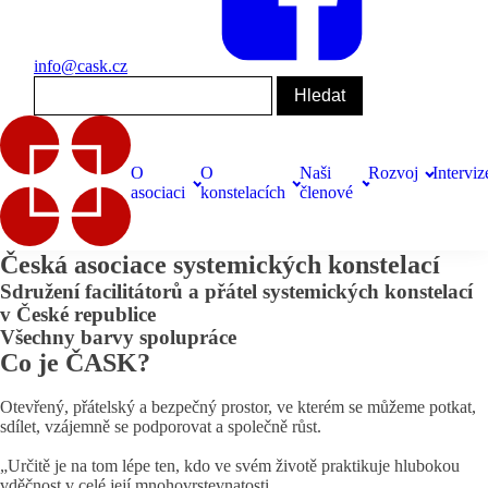
info@cask.cz
O
O
Naši
Rozvoj
Interviz
asociaci
konstelacích
členové
Česká asociace systemických konstelací
Sdružení facilitátorů a přátel systemických konstelací
v České republice
Všechny barvy spolupráce
Co je ČASK?
Otevřený, přátelský a bezpečný prostor, ve kterém se můžeme potkat,
sdílet, vzájemně se podporovat a společně růst.
„Určitě je na tom lépe ten, kdo ve svém životě praktikuje hlubokou
vděčnost v celé její mnohovrstevnatosti.