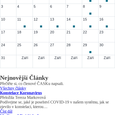
3
4
5
6
7
8
9
10
11
12
13
14
15
16
17
18
19
20
21
22
23
24
25
26
27
28
29
30
31
Září
Září
Září
Září
Září
Září
Nejnovější
Články
Přečtěte si, co členové ČASKu napsali.
Všechny články
Konstelace Koronavirus
Přeložila Tereza Markovová
Podívejme se, jaké je poselství COVID-19 v našem systému, jak se
zjevilo v konstelaci, kterou…
Číst dál