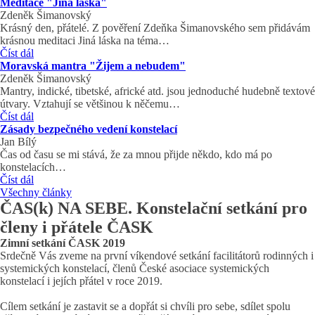
Meditace "Jiná láska"
Zdeněk Šimanovský
Krásný den, přátelé. Z pověření Zdeňka Šimanovského sem přidávám
krásnou meditaci Jiná láska na téma…
Číst dál
Moravská mantra "Žijem a nebudem"
Zdeněk Šimanovský
Mantry, indické, tibetské, africké atd. jsou jednoduché hudebně textové
útvary. Vztahují se většinou k něčemu…
Číst dál
Zásady bezpečného vedení konstelací
Jan Bílý
Čas od času se mi stává, že za mnou přijde někdo, kdo má po
konstelacích…
Číst dál
Všechny články
ČAS(k) NA SEBE. Konstelační setkání pro
členy i přátele ČASK
Zimní setkání ČASK 2019
Srdečně Vás zveme na první víkendové setkání facilitátorů rodinných i
systemických konstelací, členů České asociace systemických
konstelací i jejích přátel v roce 2019.
Cílem setkání je zastavit se a dopřát si chvíli pro sebe, sdílet spolu