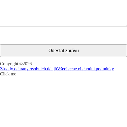
Odeslat zprávu
This
Copyright ©
2026
field
Zásady ochrany osobních údajů
Všeobecné obchodní podmínky
should
Click me
be
left
blank