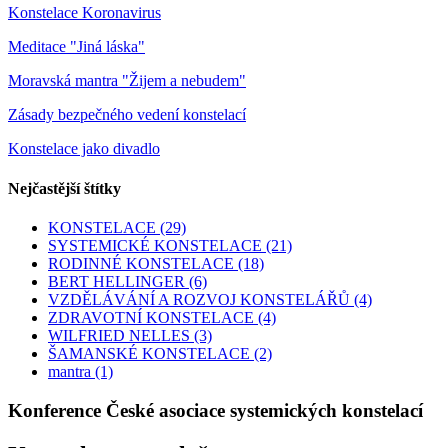
Konstelace Koronavirus
Meditace "Jiná láska"
Moravská mantra "Žijem a nebudem"
Zásady bezpečného vedení konstelací
Konstelace jako divadlo
Nejčastější štítky
KONSTELACE
(29)
SYSTEMICKÉ KONSTELACE
(21)
RODINNÉ KONSTELACE
(18)
BERT HELLINGER
(6)
VZDĚLÁVÁNÍ A ROZVOJ KONSTELÁŘŮ
(4)
ZDRAVOTNÍ KONSTELACE
(4)
WILFRIED NELLES
(3)
ŠAMANSKÉ KONSTELACE
(2)
mantra
(1)
Konference České asociace systemických konstelací