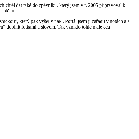
h chtěl dát také do zpěvníku, který jsem v r. 2005 připravoval k
ísničku.
ičkou", který pak vyšel v nakl. Portál jsem ji zařadil v notách a s
“ doplnit fotkami a slovem. Tak vzniklo tohle malé cca