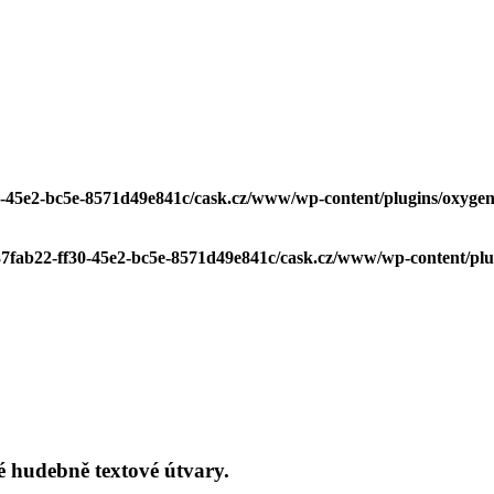
30-45e2-bc5e-8571d49e841c/cask.cz/www/wp-content/plugins/oxyg
c37fab22-ff30-45e2-bc5e-8571d49e841c/cask.cz/www/wp-content/pl
hé hudebně textové útvary.