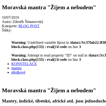
Moravská mantra "Žijem a nebudem"
10/07/2019
Autor: Zdeněk Šimanovský
Kategorie:
BLOG POST
Štítky:
Warning
: Undefined variable $post in
/data/c/3/c37fab22-ff
block.class.php(133) : eval()'d code
on line
3
Warning
: Attempt to read property "ID" on null in
/data/c/3/
block.class.php(133) : eval()'d code
on line
3
KONSTELACE
mantra
předkové
Moravská mantra "Žijem a nebudem"
Mantry, indické, tibetské, africké atd. jsou jednoduc