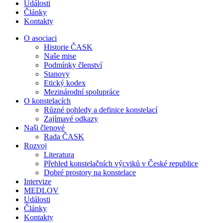
Události
Články
Kontakty
O asociaci
Historie ČASK
Naše mise
Podmínky členství
Stanovy
Etický kodex
Mezinárodní spolupráce
O konstelacích
Různé pohledy a definice konstelací
Zajímavé odkazy
Naši členové
Rada ČASK
Rozvoj
Literatura
Přehled konstelačních výcviků v České republice
Dobré prostory na konstelace
Intervize
MEDLOV
Události
Články
Kontakty