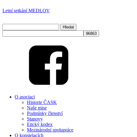
Letní setkání MEDLOV
Přihlásit se
Vyhledávání
info@cask.cz
O asociaci
Historie ČASK
Naše mise
Podmínky členství
Stanovy
Etický kodex
Mezinárodní spolupráce
O konstelacích