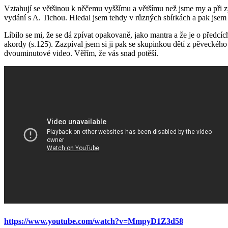
Vztahují se většinou k něčemu vyššímu a většímu než jsme my a při zpě
vydání s A. Tichou. Hledal jsem tehdy v různých sbírkách a pak jsem 
Líbilo se mi, že se dá zpívat opakovaně, jako mantra a že je o předcíc
akordy (s.125). Zazpíval jsem si ji pak se skupinkou dětí z pěveck
dvouminutové video. Věřím, že vás snad potěší.
https://www.youtube.com/watch?v=MmpyD1Z3d58