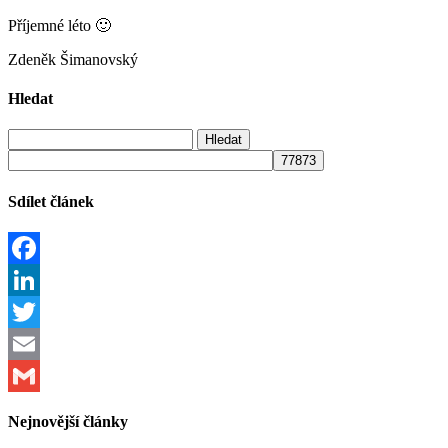
Příjemné léto 🙂
Zdeněk Šimanovský
Hledat
Vyhledávání
Sdílet článek
Facebook
LinkedIn
Twitter
Email
Gmail
Nejnovější články