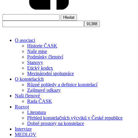
Vyhledávání
O asociaci
Historie ČASK
Naše mise
Podmínky členství
Stanovy
Etický kodex
Mezinárodní spolupráce
O konstelacích
Různé pohledy a definice konstelací
Zajímavé odkazy
Naši členové
Rada ČASK
Rozvoj
Literatura
Přehled konstelačních výcviků v České republice
Dobré prostory na konstelace
Intervize
MEDLOV