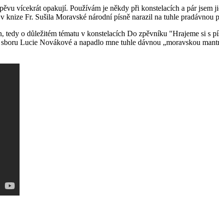
vu vícekrát opakují. Používám je někdy při konstelacích a pár jsem jic
v knize Fr. Sušila Moravské národní písně narazil na tuhle pradávnou p
h, tedy o důležitém tématu v konstelacích Do zpěvníku "Hrajeme si s písn
ého sboru Lucie Novákové a napadlo mne tuhle dávnou „moravskou mantru