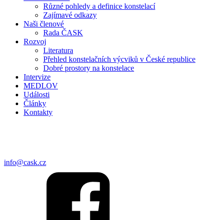
Různé pohledy a definice konstelací
Zajímavé odkazy
Naši členové
Rada ČASK
Rozvoj
Literatura
Přehled konstelačních výcviků v České republice
Dobré prostory na konstelace
Intervize
MEDLOV
Události
Články
Kontakty
Pro členy
Přihlásit se
info@cask.cz