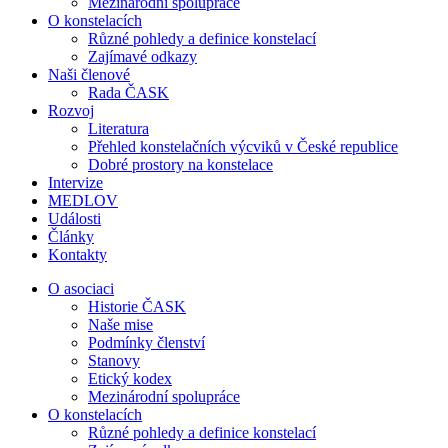
Mezinárodní spolupráce
O konstelacích
Různé pohledy a definice konstelací
Zajímavé odkazy
Naši členové
Rada ČASK
Rozvoj
Literatura
Přehled konstelačních výcviků v České republice
Dobré prostory na konstelace
Intervize
MEDLOV
Události
Články
Kontakty
O asociaci
Historie ČASK
Naše mise
Podmínky členství
Stanovy
Etický kodex
Mezinárodní spolupráce
O konstelacích
Různé pohledy a definice konstelací