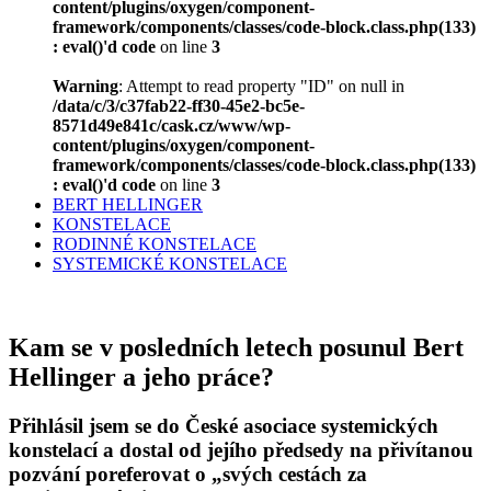
content/plugins/oxygen/component-
framework/components/classes/code-block.class.php(133)
: eval()'d code
on line
3
Warning
: Attempt to read property "ID" on null in
/data/c/3/c37fab22-ff30-45e2-bc5e-
8571d49e841c/cask.cz/www/wp-
content/plugins/oxygen/component-
framework/components/classes/code-block.class.php(133)
: eval()'d code
on line
3
BERT HELLINGER
KONSTELACE
RODINNÉ KONSTELACE
SYSTEMICKÉ KONSTELACE
Kam se v posledních letech posunul Bert
Hellinger a jeho práce?
Přihlásil jsem se do České asociace systemických
konstelací a dostal od jejího předsedy na přivítanou
pozvání poreferovat o „svých cestách za