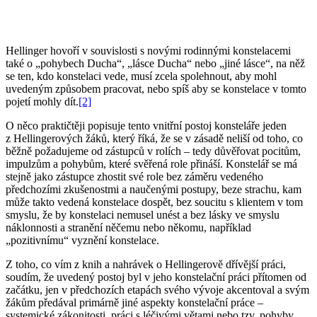
Hellinger hovoří v souvislosti s novými rodinnými konstelacemi
také o „pohybech Ducha“, „lásce Ducha“ nebo „jiné lásce“, na něž
se ten, kdo konstelaci vede, musí zcela spolehnout, aby mohl
uvedeným způsobem pracovat, nebo spíš aby se konstelace v tomto
pojetí mohly dít.
[2]
O něco praktičtěji popisuje tento vnitřní postoj konsteláře jeden
z Hellingerových žáků, který říká, že se v zásadě neliší od toho, co
běžně požadujeme od zástupců v rolích – tedy důvěřovat pocitům,
impulzům a pohybům, které svěřená role přináší. Konstelář se má
stejně jako zástupce zhostit své role bez záměru vedeného
předchozími zkušenostmi a naučenými postupy, beze strachu, kam
může takto vedená konstelace dospět, bez soucitu s klientem v tom
smyslu, že by konstelaci nemusel unést a bez lásky ve smyslu
náklonnosti a stranění něčemu nebo někomu, například
„pozitivnímu“ vyznění konstelace.
Z toho, co vím z knih a nahrávek o Hellingerově dřívější práci,
soudím, že uvedený postoj byl v jeho konstelační práci přítomen od
začátku, jen v předchozích etapách svého vývoje akcentoval a svým
žákům předával primárně jiné aspekty konstelační práce –
systemické zákonitosti, práci s léčivými větami nebo tzv. pohyby