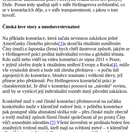
Duše. Posun tedy spatřuji spíš v míře Hellingerova uvědomění, co
se v konstelacích děje, a v míře transparentnosti, s jakou o tom
hovoří.
Čínská love story a mnohovrstevnatost
Na příkladu konstelace, která začala nevinnou zakázkou jedné
Američanky čínského původu
[3]
a skončila rituálním usmířením
Číny (muž) a Japonska (žena) bych chtěl ilustrovat způsob, jakým se
v Hellingerově práci prolíná individuální rovina a globální témata.
Kdo zažil nebo viděl na videu konstelaci ze srpna 2011 v Praze,
v jejímž závěru dojde k rituálnímu smíření Evropy a Ruska
[4]
, může
vše vynásobit deseti a bude mít zhruba představu – o počtu lidí
zapojených do konstelace, hloubce traumatu i velikosti úlevy, jež
přinese jeho překlenutí. Pro Hellingerovu konstelační práci je
charakteristické, že dění v konstelaci posouvá na „národní“ rovinu,
aniž by se vytrácel její individuální rozměr daný původní zakázkou.
Konkrétně muž v oné čínské konstelaci představoval na začátku
konkrétního muže v klientčině rodové linii, v průběhu konstelace
pak postupně sílila abstraktní složka role – přes čínské muže obecně
a tvrdý mužský způsob řízení čínské společnosti až po postoj Číny
vůči sousedním národům.
[5]
Všemi úrovněmi se prolínala bolest žen
zraněných tvrdostí mužů, kteří mají na svědomí mrtvé – v klientčině