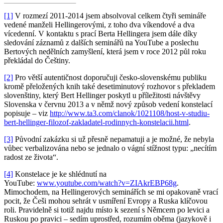
[1]
V rozmezí 2011-2014 jsem absolvoval celkem čtyři semináře
vedené manželi Hellingerovými, z toho dva víkendové a dva
vícedenní. V kontaktu s prací Berta Hellingera jsem dále díky
sledování záznamů z dalších seminářů na YouTube a poslechu
Bertových nedělních zamyšlení, která jsem v roce 2012 půl roku
překládal do Češtiny.
[2]
Pro větší autentičnost doporučuji česko-slovenskému publiku
kromě přeložených knih také desetiminutový rozhovor s překladem
slovenštiny, který Bert Hellinger poskytl u příležitosti návštěvy
Slovenska v červnu 2013 a v němž nový způsob vedení konstelací
popisuje – viz
http://www.ta3.com/clanok/1021108/host-v-studiu-
bert-hellinger-filozof-zakladatel-rodinnych-konstelacii.html
.
[3]
Původní zakázku si už přesně nepamatuji a je možné, že nebyla
vůbec verbalizována nebo se jednalo o vágní stížnost typu: „necítím
radost ze života“.
[4]
Konstelace je ke shlédnutí na
YouTube:
www.youtube.com/watch?v=ZIAkrEBP68g
.
Mimochodem, na Hellingerových seminářích se mi opakovaně vrací
pocit, že Češi mohou sehrát v usmíření Evropy a Ruska klíčovou
roli. Pravidelně si totiž najdu místo k sezení s Němcem po levici a
Ruskou po pravici – sedím uprostřed, rozumím oběma (jazykově i