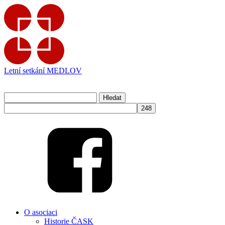
Letní setkání MEDLOV
Přihlásit se
Vyhledávání
info@cask.cz
O asociaci
Historie ČASK