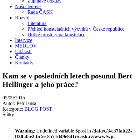
Zajímavé odkazy
Naši členové
Rada ČASK
Rozvoj
Literatura
Přehled konstelačních výcviků v České republice
Dobré prostory na konstelace
Intervize
MEDLOV
Události
Články
Kontakty
Kam se v posledních letech posunul Bert
Hellinger a jeho práce?
05/09/2015
Autor: Petr Jansa
Kategorie:
BLOG POST
Štítky:
Warning
: Undefined variable $post in
/data/c/3/c37fab22-
ff30-45e2-bc5e-8571d49e841c/cask.cz/www/wp-