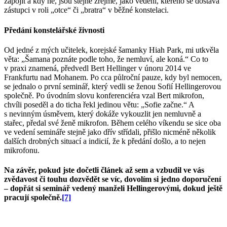
zapojit a kdy ne, jsou stejně zřejmé, jako vedení, kterého se dostává
zástupci v roli „otce“ či „bratra“ v běžné konstelaci.
Předání konstelářské živnosti
Od jedné z mých učitelek, korejské šamanky Hiah Park, mi utkvěla
věta: „Šamana poznáte podle toho, že nemluví, ale koná.“ Co to
v praxi znamená, předvedl Bert Hellinger v únoru 2014 ve
Frankfurtu nad Mohanem. Po cca půlroční pauze, kdy byl nemocen,
se jednalo o první seminář, který vedli se ženou Sofií Hellingerovou
společně. Po úvodním slovu konferenciéra vzal Bert mikrofon,
chvíli poseděl a do ticha řekl jedinou větu: „Sofie začne.“ A
s nevinným úsměvem, který dokáže vykouzlit jen nemluvně a
stařec, předal své ženě mikrofon. Během celého víkendu se sice oba
ve vedení semináře stejně jako dřív střídali, přišlo nicméně několik
dalších drobných situací a indicií, že k předání došlo, a to nejen
mikrofonu.
Na závěr, p
okud jste dočetli článek až sem a vzbudil ve vás
zvědavost či touhu dozvědět se víc, dovolím si jedno doporučení
– dopřát si seminář vedený manželi Hellingerovými, dokud ještě
pracují společně.
[7]