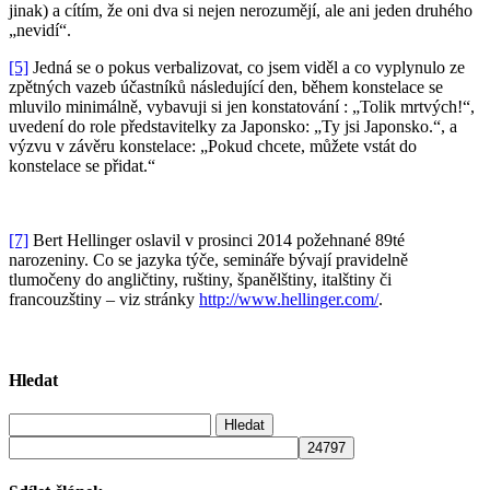
jinak) a cítím, že oni dva si nejen nerozumějí, ale ani jeden druhého
„nevidí“.
[5]
Jedná se o pokus verbalizovat, co jsem viděl a co vyplynulo ze
zpětných vazeb účastníků následující den, během konstelace se
mluvilo minimálně, vybavuji si jen konstatování : „Tolik mrtvých!“,
uvedení do role představitelky za Japonsko: „Ty jsi Japonsko.“, a
výzvu v závěru konstelace: „Pokud chcete, můžete vstát do
konstelace se přidat.“
[7]
Bert Hellinger oslavil v prosinci 2014 požehnané 89té
narozeniny. Co se jazyka týče, semináře bývají pravidelně
tlumočeny do angličtiny, ruštiny, španělštiny, italštiny či
francouzštiny – viz stránky
http://www.hellinger.com/
.
Hledat
Vyhledávání