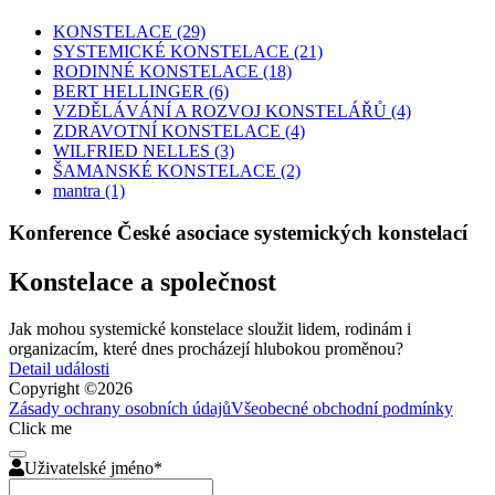
KONSTELACE
(29)
SYSTEMICKÉ KONSTELACE
(21)
RODINNÉ KONSTELACE
(18)
BERT HELLINGER
(6)
VZDĚLÁVÁNÍ A ROZVOJ KONSTELÁŘŮ
(4)
ZDRAVOTNÍ KONSTELACE
(4)
WILFRIED NELLES
(3)
ŠAMANSKÉ KONSTELACE
(2)
mantra
(1)
Konference České asociace systemických konstelací
Konstelace a společnost
Jak mohou systemické konstelace sloužit lidem, rodinám i
organizacím, které dnes procházejí hlubokou proměnou?
Detail události
Copyright ©
2026
Zásady ochrany osobních údajů
Všeobecné obchodní podmínky
Click me
Uživatelské jméno
*