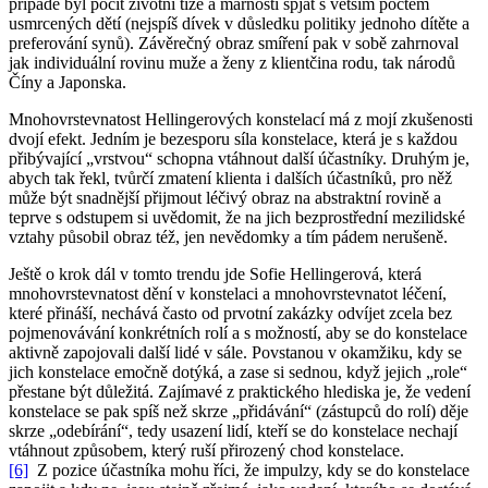
případě byl pocit životní tíže a marnosti spjat s větším počtem
usmrcených dětí (nejspíš dívek v důsledku politiky jednoho dítěte a
preferování synů). Závěrečný obraz smíření pak v sobě zahrnoval
jak individuální rovinu muže a ženy z klientčina rodu, tak národů
Číny a Japonska.
Mnohovrstevnatost Hellingerových konstelací má z mojí zkušenosti
dvojí efekt. Jedním je bezesporu síla konstelace, která je s každou
přibývající „vrstvou“ schopna vtáhnout další účastníky. Druhým je,
abych tak řekl, tvůrčí zmatení klienta i dalších účastníků, pro něž
může být snadnější přijmout léčivý obraz na abstraktní rovině a
teprve s odstupem si uvědomit, že na jich bezprostřední mezilidské
vztahy působil obraz též, jen nevědomky a tím pádem nerušeně.
Ještě o krok dál v tomto trendu jde Sofie Hellingerová, která
mnohovrstevnatost dění v konstelaci a mnohovrstevnatot léčení,
které přináší, nechává často od prvotní zakázky odvíjet zcela bez
pojmenovávání konkrétních rolí a s možností, aby se do konstelace
aktivně zapojovali další lidé v sále. Povstanou v okamžiku, kdy se
jich konstelace emočně dotýká, a zase si sednou, když jejich „role“
přestane být důležitá. Zajímavé z praktického hlediska je, že vedení
konstelace se pak spíš než skrze „přidávání“ (zástupců do rolí) děje
skrze „odebírání“, tedy usazení lidí, kteří se do konstelace nechají
vtáhnout způsobem, který ruší přirozený chod konstelace.
[6]
Z pozice účastníka mohu říci, že impulzy, kdy se do konstelace