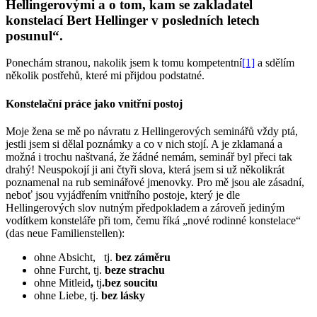
Hellingerovými a o tom, kam se zakladatel
konstelací Bert Hellinger v posledních letech
posunul“.
Ponechám stranou, nakolik jsem k tomu kompetentní
[1]
a sdělím
několik postřehů, které mi přijdou podstatné.
Konstelační práce jako vnitřní postoj
Moje žena se mě po návratu z Hellingerových seminářů vždy ptá,
jestli jsem si dělal poznámky a co v nich stojí. A je zklamaná a
možná i trochu naštvaná, že žádné nemám, seminář byl přeci tak
drahý! Neuspokojí ji ani čtyři slova, která jsem si už několikrát
poznamenal na rub seminářové jmenovky. Pro mě jsou ale zásadní,
neboť jsou vyjádřením vnitřního postoje, který je dle
Hellingerových slov nutným předpokladem a zároveň jediným
vodítkem konsteláře při tom, čemu říká „nové rodinné konstelace“
(das neue Familienstellen):
ohne Absicht, tj.
bez záměru
ohne Furcht, tj.
beze strachu
ohne Mitleid
,
tj
.bez soucitu
ohne Liebe, tj.
bez lásky