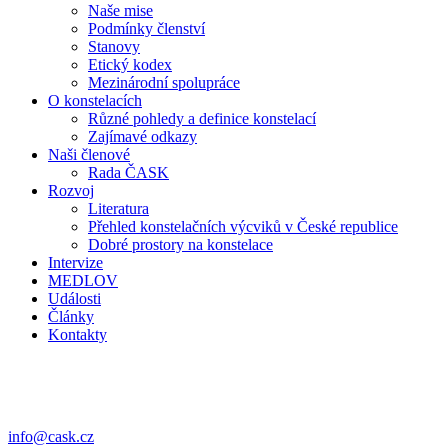
Naše mise
Podmínky členství
Stanovy
Etický kodex
Mezinárodní spolupráce
O konstelacích
Různé pohledy a definice konstelací
Zajímavé odkazy
Naši členové
Rada ČASK
Rozvoj
Literatura
Přehled konstelačních výcviků v České republice
Dobré prostory na konstelace
Intervize
MEDLOV
Události
Články
Kontakty
Pro členy
Přihlásit se
info@cask.cz