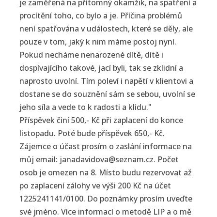
je zaměřená na přítomný okamžik, na spatření a
procítění toho, co bylo a je. Příčina problémů
není spatřována v událostech, které se děly, ale
pouze v tom, jaký k nim máme postoj nyní.
Pokud necháme nenarozené dítě, dítě i
dospívajícího takové, jací byli, tak se zklidní a
naprosto uvolní. Tím poleví i napětí v klientovi a
dostane se do souznění sám se sebou, uvolní se
jeho síla a vede to k radosti a klidu."
Příspěvek činí 500,- Kč při zaplacení do konce
listopadu. Poté bude příspěvek 650,- Kč.
Zájemce o účast prosím o zaslání informace na
můj email: janadavidova@seznam.cz. Počet
osob je omezen na 8. Místo budu rezervovat až
po zaplacení zálohy ve výši 200 Kč na účet
1225241141/0100. Do poznámky prosím uveďte
své jméno. Více informací o metodě LIP a o mě