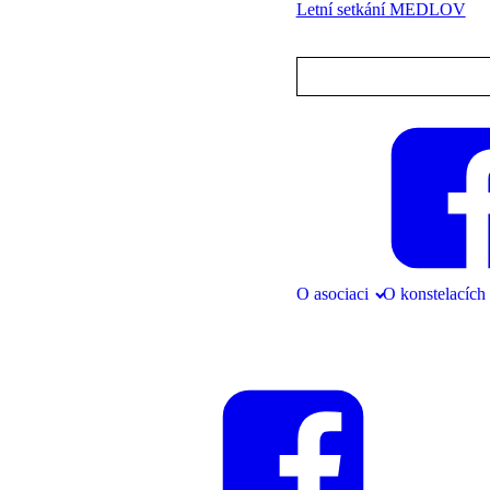
Letní setkání MEDLOV
Přihlásit se
info@cask.cz
O asociaci
O konstelacích
Pro členy
Přihlásit se