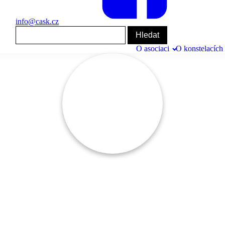
info@cask.cz
O asociaci
O konstelacích