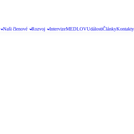
Naši členové
Rozvoj
Intervize
MEDLOV
Události
Články
Kontakty