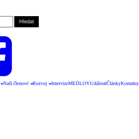
Naši členové
Rozvoj
Intervize
MEDLOV
Události
Články
Kontakty